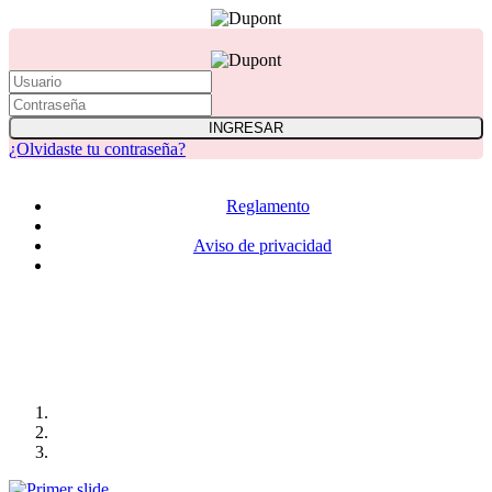
¿Olvidaste tu contraseña?
Reglamento
Términos y condiciones
Aviso de privacidad
© 2021 Derechos Reservados
DuPont ™, el logotipo de DuPont Oval y todos los productos, a menos que se indique lo
contrario, denotados con ™ o ® son marcas comerciales, marcas de servicio o marcas comerciales
registradas de las afiliadas de DuPont de Nemours, Inc. Copyright© 2019 DuPont de Nemours,
Inc. Todos los derechos reservados.